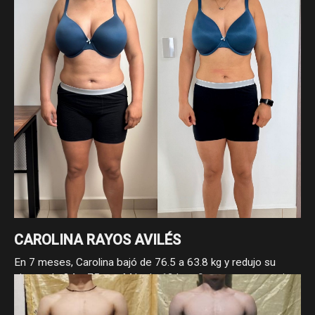
DOREIDA BAUTISTA APARICIO
Doreida llegó con bajo peso e hipotiroidismo, y hoy suma 3
kg de masa y 4 cm de cintura gracias a fases bien
estructuradas. Un proceso guiado por la paciencia, la
constancia y el enfoque.
CAROLINA RAYOS AVILÉS
En 7 meses, Carolina bajó de 76.5 a 63.8 kg y redujo su
cintura de 84 a 75 cm. Más de 12 kg y 9 cm menos, gracias
a su constancia y compromiso con el proceso. Los cambios
reales llegan cuando se trabaja con enfoque.