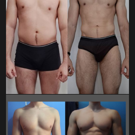
resultado de su disciplina y constancia a lo largo del proceso.
LUIS FERNANDO ESCALONA CONTRERAS
En 20 meses, Luis Fernando bajó de 79.8 a 71.9 kg y redujo
su cintura de 99 a 78.5 cm. Son casi 8 kg y más de 20 cm
menos, logrados con constancia y disciplina en su proceso.