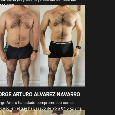
sas bien.
ORGE ARTURO ALVAREZ NAVARRO
rge Arturo ha estado comprometido con su
oceso, en el que ha pasado de 95 a 84.5 kg y ha
ducido su cintura de 115 a 87 cm. Son 10.5 kg y