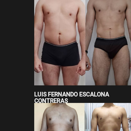
paciencia, la constancia y el enfoque.
LUIS FERNANDO ESCALONA
CONTRERAS
En 20 meses, Luis Fernando bajó de 79.8 a 71.9
y redujo su cintura de 99 a 78.5 cm. Son casi 8 kg
más de 20 cm menos, logrados con constancia y
disciplina en su proceso.