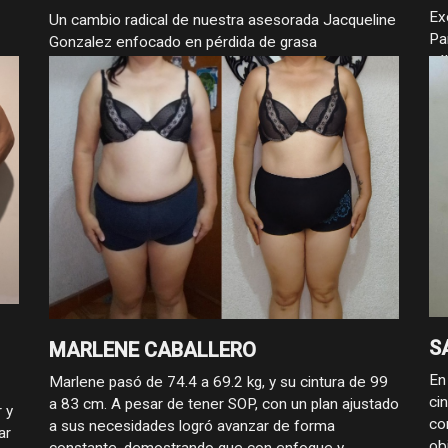
Ex
Un cambio radical de nuestra asesorada Jacqueline
Pa
Gonzalez enfocado en pérdida de grasa
cá
S
MARLENE CABALLERO
En
Marlene pasó de 74.4 a 69.2 kg, y su cintura de 99
ci
a 83 cm. A pesar de tener SOP, con un plan ajustado
 y
co
a sus necesidades logró avanzar de forma
ar
ob
constante, demostrando que con enfoque y