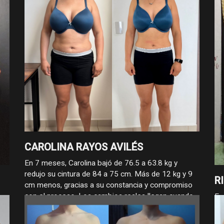
28
pl
CAROLINA RAYOS AVILÉS
En 7 meses, Carolina bajó de 76.5 a 63.8 kg y
redujo su cintura de 84 a 75 cm. Más de 12 kg y 9
R
cm menos, gracias a su constancia y compromiso
con el proceso. Los cambios reales llegan cuando
oy
En
se trabaja con enfoque.
re
la
11