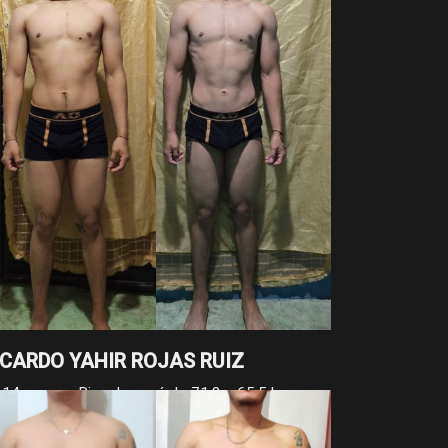
 cm menos, resultado de su constancia a largo
azo y su disciplina sostenida.
ICARDO YAHIR ROJAS RUIZ
 14 meses, Ricardo pasó de 71.8 a 65.5 kg y
dujo su cintura de 85 a 74 cm. Son más de 6 kg y
 cm menos, resultado de su disciplina y