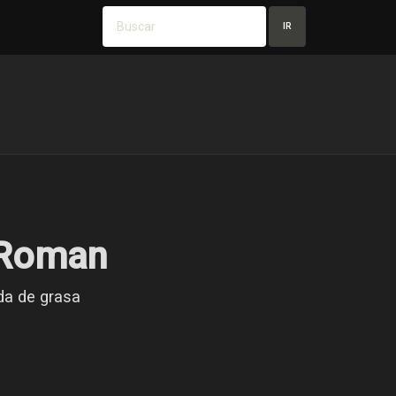
IR
 Roman
da de grasa