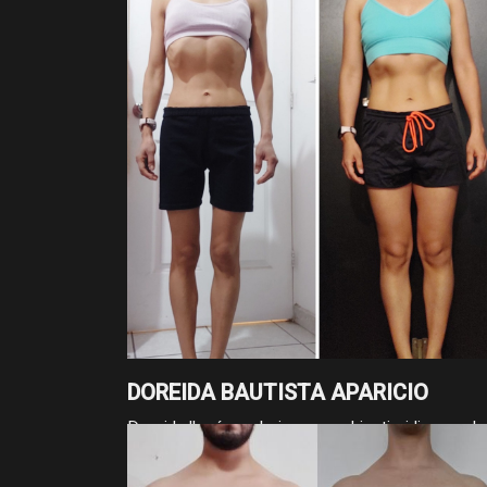
reales sí llegan.
DOREIDA BAUTISTA APARICIO
Doreida llegó con bajo peso e hipotiroidismo, y h
suma 3 kg de masa y 4 cm de cintura gracias a
fases bien estructuradas. Un proceso guiado por 