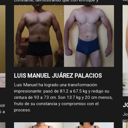
co
estrategia, sí se puede progresar.
LUIS MANUEL JUÁREZ PALACIOS
Luis Manuel ha logrado una transformación
impresionante: pasó de 81.2 a 67.5 kg y redujo su
cintura de 93 a 73 cm. Son 13.7 kg y 20 cm menos,
fruto de su constancia y compromiso con el
J
cir
proceso.
6 a
Jo
pr
s
re