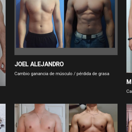
co
JOEL ALEJANDRO
Cambio ganancia de músculo / pérdida de grasa
M
Ca
 kg
 y