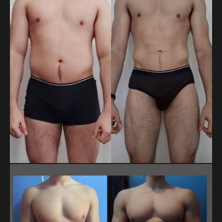
cintura de 85 a 74 cm. Son más de 6 kg y 11 cm menos,
resultado de su disciplina y constancia a lo largo del proceso.
LUIS FERNANDO ESCALONA CONTRERAS
En 20 meses, Luis Fernando bajó de 79.8 a 71.9 kg y redujo
su cintura de 99 a 78.5 cm. Son casi 8 kg y más de 20 cm
menos, logrados con constancia y disciplina en su proceso.