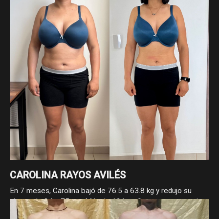
DOREIDA BAUTISTA APARICIO
Doreida llegó con bajo peso e hipotiroidismo, y hoy suma 3
kg de masa y 4 cm de cintura gracias a fases bien
estructuradas. Un proceso guiado por la paciencia, la
constancia y el enfoque.
CAROLINA RAYOS AVILÉS
En 7 meses, Carolina bajó de 76.5 a 63.8 kg y redujo su
cintura de 84 a 75 cm. Más de 12 kg y 9 cm menos, gracias
a su constancia y compromiso con el proceso. Los cambios