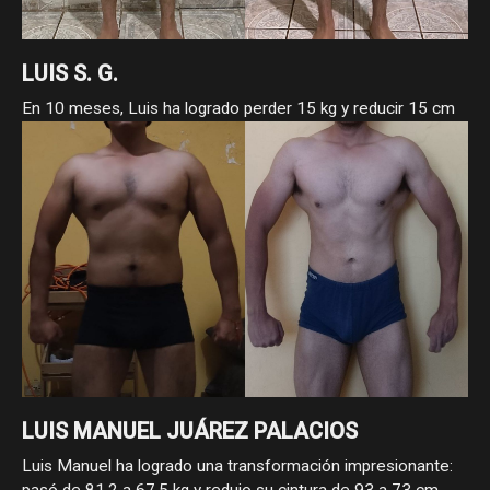
LUIS S. G.
En 10 meses, Luis ha logrado perder 15 kg y reducir 15 cm
de cintura, pasando de 105 a 90 kg y de 96 a 81 cm. Como
asesorado ha demostrado que con constancia, estrategia y
compromiso, los cambios reales sí llegan.
LUIS MANUEL JUÁREZ PALACIOS
Luis Manuel ha logrado una transformación impresionante:
pasó de 81.2 a 67.5 kg y redujo su cintura de 93 a 73 cm.