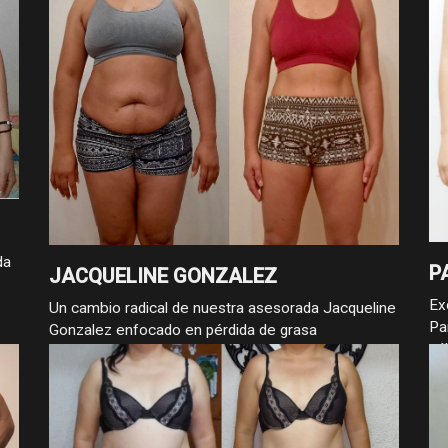
da
P
JACQUELINE GONZALEZ
Ex
Un cambio radical de nuestra asesorada Jacqueline
Pa
Gonzalez enfocado en pérdida de grasa
cá