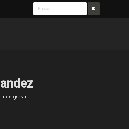
IR
nandez
da de grasa