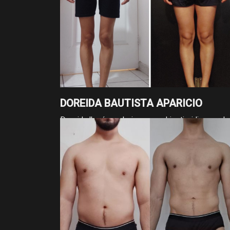
DOREIDA BAUTISTA APARICIO
Doreida llegó con bajo peso e hipotiroidismo, y h
suma 3 kg de masa y 4 cm de cintura gracias a
fases bien estructuradas. Un proceso guiado por 
paciencia, la constancia y el enfoque.