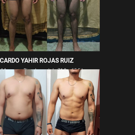
ICARDO YAHIR ROJAS RUIZ
 14 meses, Ricardo pasó de 71.8 a 65.5 kg y
dujo su cintura de 85 a 74 cm. Son más de 6 kg y
 cm menos, resultado de su disciplina y
nstancia a lo largo del proceso.