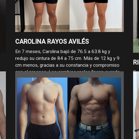
CAROLINA RAYOS AVILÉS
En 7 meses, Carolina bajó de 76.5 a 63.8 kg y
redujo su cintura de 84 a 75 cm. Más de 12 kg y 9
R
cm menos, gracias a su constancia y compromiso
con el proceso. Los cambios reales llegan cuando
oy
En
se trabaja con enfoque.
re
la
11
co