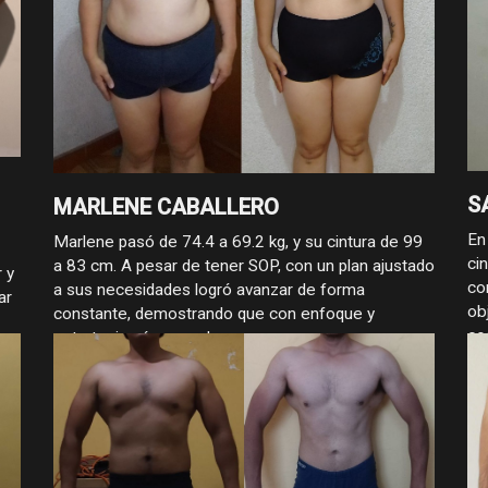
S
MARLENE CABALLERO
En
Marlene pasó de 74.4 a 69.2 kg, y su cintura de 99
ci
a 83 cm. A pesar de tener SOP, con un plan ajustado
 y
co
a sus necesidades logró avanzar de forma
ar
ob
constante, demostrando que con enfoque y
co
estrategia, sí se puede progresar.