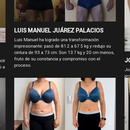
LUIS MANUEL JUÁREZ PALACIOS
Luis Manuel ha logrado una transformación
impresionante: pasó de 81.2 a 67.5 kg y redujo su
cintura de 93 a 73 cm. Son 13.7 kg y 20 cm menos,
fruto de su constancia y compromiso con el
J
cir
proceso.
6 a
Jo
pr
s
re
28
pl