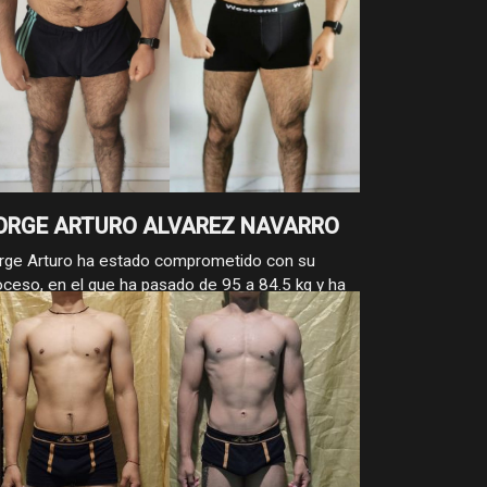
ORGE ARTURO ALVAREZ NAVARRO
rge Arturo ha estado comprometido con su
oceso, en el que ha pasado de 95 a 84.5 kg y ha
ducido su cintura de 115 a 87 cm. Son 10.5 kg y
 cm menos, resultado de su constancia a largo
azo y su disciplina sostenida.