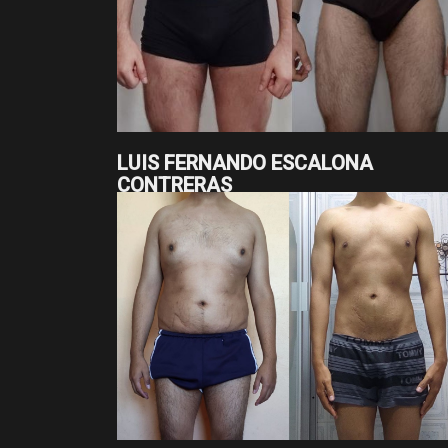
LUIS FERNANDO ESCALONA
CONTRERAS
En 20 meses, Luis Fernando bajó de 79.8 a 71.9
y redujo su cintura de 99 a 78.5 cm. Son casi 8 kg
más de 20 cm menos, logrados con constancia y
disciplina en su proceso.