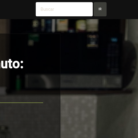
IR
uto: