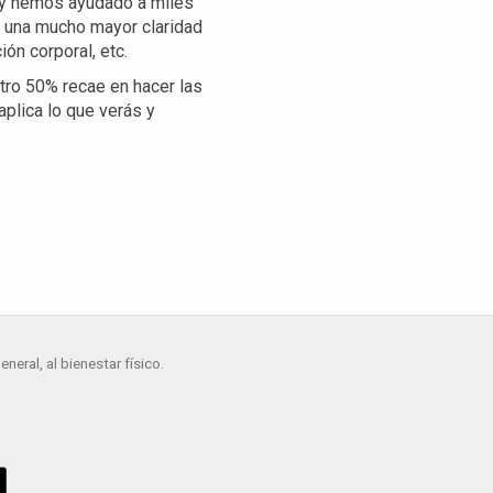
 y hemos ayudado a miles
r una mucho mayor claridad
ón corporal, etc.
tro 50% recae en hacer las
aplica lo que verás y
eral, al bienestar físico.