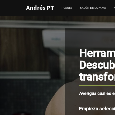
Andrés PT
PLANES
SALÓN DE LA FAMA
Herrami
Descub
transfo
Averigua cuál es e
Empieza selecci