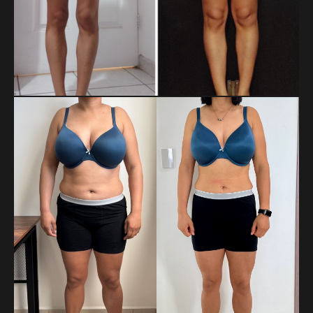
DOREIDA BAUTISTA APARICIO
Doreida llegó con bajo peso e hipotiroidismo, y hoy suma 3
kg de masa y 4 cm de cintura gracias a fases bien
estructuradas. Un proceso guiado por la paciencia, la
constancia y el enfoque.